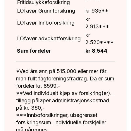
Fritidsulykkeforsikring
LOfavør Grunnforsikring
kr 935**
kr
LOfavør Innboforsikring
2.913***
kr
LOfavør advokatforsikring
2.520****
Sum fordeler
kr 8.544
*Ved årslønn på 515.000 eller mer får
man fullt fagforeningsfradrag. Da er sum
fordeler kr. 8599,-
**Ved individuelt kjøp av forsikring(er). I
tillegg påløper administrasjonskostnad
på kr. 360,-
***Innboforsikringer, ubegrenset
forsikringssum. Individuelle forskjeller
må påregnes