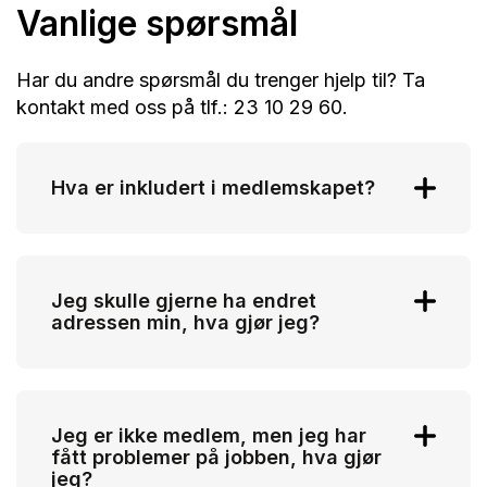
Vanlige spørsmål
Har du andre spørsmål du trenger hjelp til? Ta
kontakt med oss på tlf.: 23 10 29 60.
Hva er inkludert i medlemskapet?
Hjelp i arbeidslivet :
Lønn og tariff, Arbeidsmiljø,
Jeg skulle gjerne ha endret
Oppsigelse/avskjed, Arbeidstid,
adressen min, hva gjør jeg?
Ansettelsesforhold, Omplassering
Etter- og videreutdanning, Ferie,
Da logger du deg inn på min side – med
Pensjon/AFP
BankID, der kan du endre alle dine
Jeg er ikke medlem, men jeg har
Som medlem har du LOFavør
persondata.
fått problemer på jobben, hva gjør
advokatforsikring:
Samboerkontrakter,
jeg?