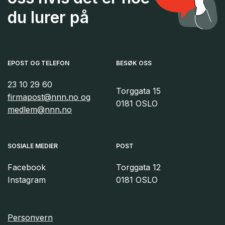
du lurer på
EPOST OG TELEFON
BESØK OSS
23 10 29 60
Torggata 15
firmapost@nnn.no og
0181 OSLO
medlem@nnn.no
SOSIALE MEDIER
POST
Facebook
Torggata 12
Instagram
0181 OSLO
Personvern