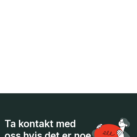
og nyt godt av å ha en
organisasjon i ryggen.
Medlemsskap og
forsikringer
Se alle medlemsfordeler som
du kan nyte godt av.
Ta kontakt med
oss hvis det er noe