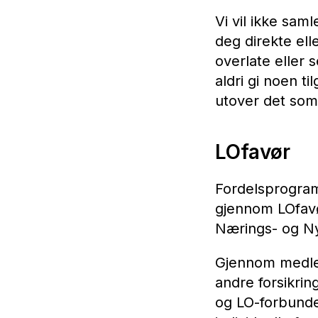
Vi vil ikke sam
deg direkte elle
overlate eller 
aldri gi noen t
utover det som 
LOfavør
Fordelsprogram
gjennom LOfavø
Nærings- og Ny
Gjennom medlems
andre forsikrin
og LO-forbunde