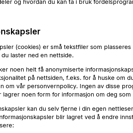
ordeler og hvordan du kan ta i bruk fordelsprog
onskapsler
sler (cookies) er små tekstfiler som plasseres 
du laster ned en nettside.
ker noen helt få anonymiserte informasjonskaps
sjonalitet på nettsiden, f.eks. for å huske om du
en om vår personvernpolicy. Ingen av disse p
er lagrer noen form for informasjon om deg som
nskapsler kan du selv fjerne i din egen nettlese
informasjonskapsler blir lagret ved å endre innsti
sere: