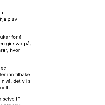
nn
hjelp av
uker for å
en gir svar på,
rer, hvor
Med
er inn tilbake
ivå, det vil si
uelt.
r selve IP-