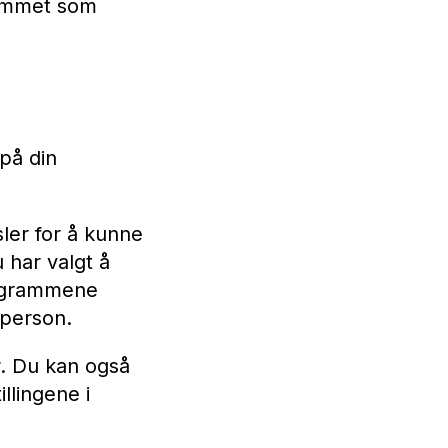
rammet som
på din
ler for å kunne
 har valgt å
rogrammene
 person.
r. Du kan også
llingene i