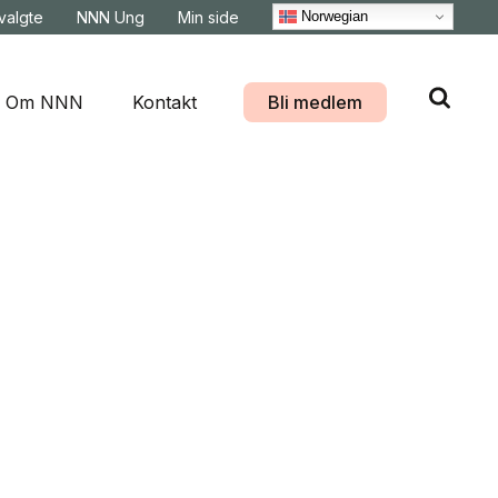
Norwegian
svalgte
NNN Ung
Min side
Om NNN
Kontakt
Bli medlem