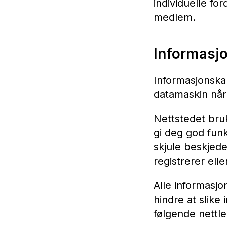
individuelle f
medlem.
Informasj
Informasjonskap
datamaskin når 
Nettstedet bru
gi deg god funk
skjule beskjed
registrerer ell
Alle informasjo
hindre at slike 
følgende nettle