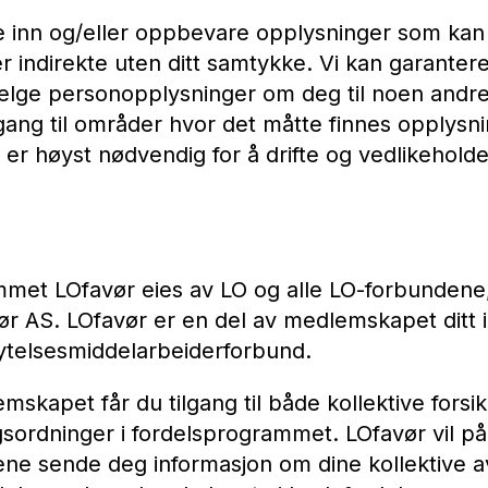
le inn og/eller oppbevare opplysninger som kan 
r indirekte uten ditt samtykke. Vi kan garantere a
selge personopplysninger om deg til noen andre. 
ilgang til områder hvor det måtte finnes opplys
er høyst nødvendig for å drifte og vedlikeholde
met LOfavør eies av LO og alle LO-forbundene, 
r AS. LOfavør er en del av medlemskapet ditt 
telsesmiddelarbeiderforbund.
kapet får du tilgang til både kollektive forsik
gsordninger i fordelsprogrammet. LOfavør vil p
ne sende deg informasjon om dine kollektive av