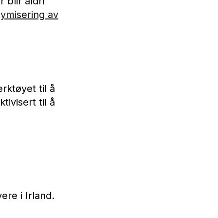
blir aldri
ymisering av
rktøyet til å
visert til å
re i Irland.