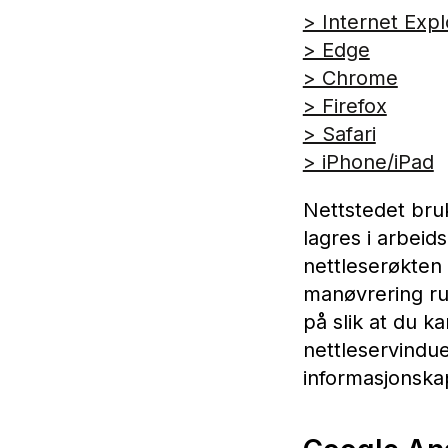
> Internet Expl
> Edge
> Chrome
> Firefox
> Safari
> iPhone/iPad
Nettstedet bru
lagres i arbei
nettleserøkten 
manøvrering run
på slik at du k
nettleservindue
informasjonskaps