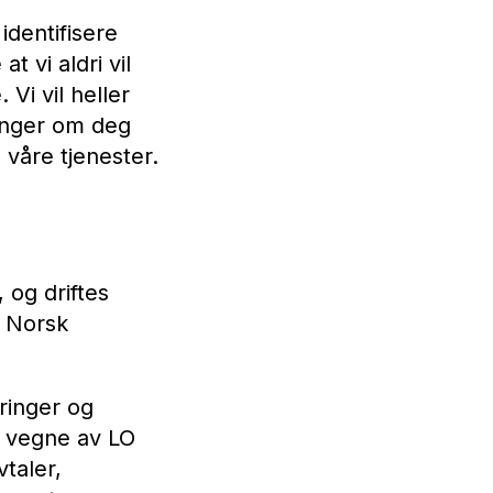
identifisere
t vi aldri vil
Vi vil heller
ninger om deg
 våre tjenester.
og driftes
i Norsk
ringer og
å vegne av LO
taler,