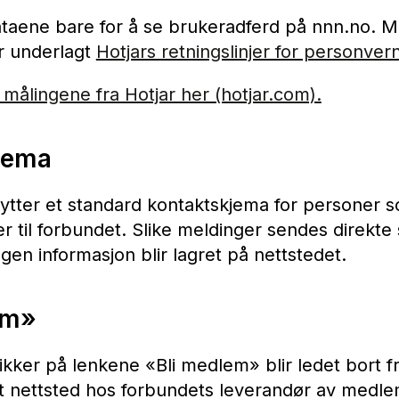
aene bare for å se brukeradferd på nnn.no. M
r underlagt
Hotjars retningslinjer for personver
målingene fra Hotjar her (hotjar.com).
jema
ytter et standard kontaktskjema for personer 
r til forbundet. Slike meldinger sendes direkt
ngen informasjon blir lagret på nettstedet.
em»
kker på lenkene «Bli medlem» blir ledet bort f
get nettsted hos forbundets leverandør av medl