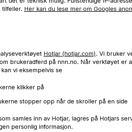
rt det er teknisk mulig. Fullstendige IP-adresser 
 tilfeller.
Her kan du lese mer om Googles anon
alyseverktøyet
Hotjar (hotjar.com)
. Vi bruker ve
om brukeradferd på nnn.no. Når verktøyet er akti
 kan vi eksempelvis se
kerne klikker på
ukerne stopper opp når de skroller på en side
om samles inn av Hotjar, lagres på Hotjars serve
ngen personlig informasjon.