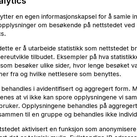
lytics
ytter en egen informasjonskapsel for å samle i
e opplysninger om besøkende på nettstedet ved 
s.
tte er å utarbeide statistikk som nettstedet br
ereutvikle tilbudet. Eksempler på hva statistikk
som besøker ulike sider, hvor lenge besøket va
r fra og hvilke nettlesere som benyttes.
behandles i avidentifisert og aggregert form. 
menes at vi ikke kan spore opplysningene vi saml
 bruker. Opplysningene behandles på aggregert n
s sammen til en gruppe og behandles ikke individ
ettstedet aktivisert en funksjon som anonymisere