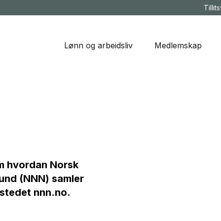
Tillit
Lønn og arbeidsliv
Medlemskap
om hvordan Norsk
und (NNN) samler
tstedet
nnn.no.