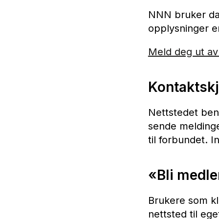
NNN bruker dat
opplysninger e
Meld deg ut av 
Kontaktsk
Nettstedet ben
sende meldinge
til forbundet. I
«Bli medl
Brukere som kli
nettsted til e