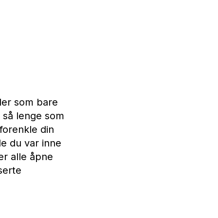
sler som bare
e så lenge som
forenkle din
de du var inne
er alle åpne
serte