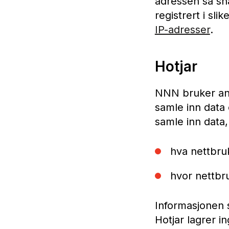
adressen så sna
registrert i slike
IP-adresser
.
Hotjar
NNN bruker an
samle inn data 
samle inn data,
hva nettbru
hvor nettbr
Informasjonen s
Hotjar lagrer i