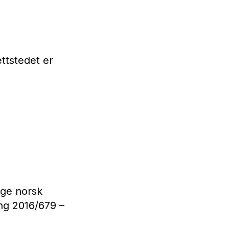
ttstedet er
lge norsk
ng 2016/679 –