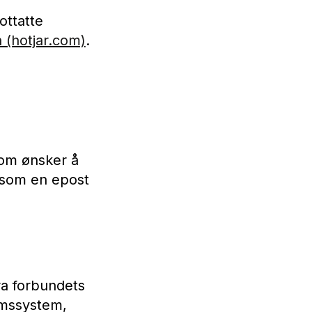
ottatte
n (hotjar.com)
.
som ønsker å
e som en epost
ra forbundets
emssystem,