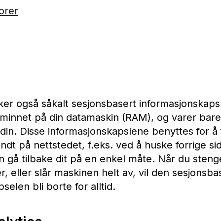
orer
ker også såkalt sesjonsbasert informasjonskap
dsminnet på din datamaskin (RAM), og varer bar
din. Disse informasjonskapslene benyttes for å 
dt på nettstedet, f.eks. ved å huske forrige si
an gå tilbake dit på en enkel måte. Når du steng
r, eller slår maskinen helt av, vil den sesjonsba
elen bli borte for alltid.