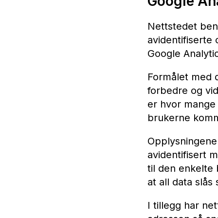
Google Ana
Nettstedet ben
avidentifisert
Google Analytic
Formålet med de
forbedre og vid
er hvor mange 
brukerne komme
Opplysningene 
avidentifisert 
til den enkelte
at all data slå
I tillegg har n