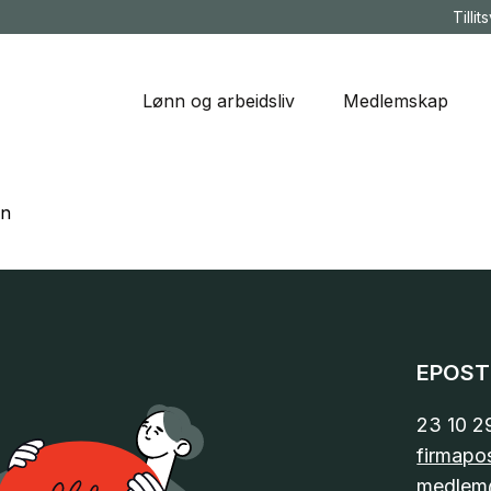
Tillit
Lønn og arbeidsliv
Medlemskap
en
EPOST
23 10 2
firmapo
medlem