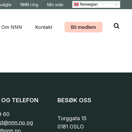
Norwegian
svalgte
NNN Ung
Min side
Om NNN
Kontakt
Bli medlem
 OG TELEFON
BESØK OSS
9 60
Torggata 15
st@nnn.no og
0181 OSLO
@nnn.no