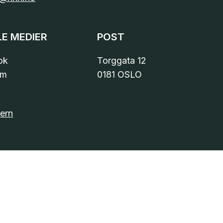
LE MEDIER
POST
ok
Torggata 12
am
0181 OSLO
ern