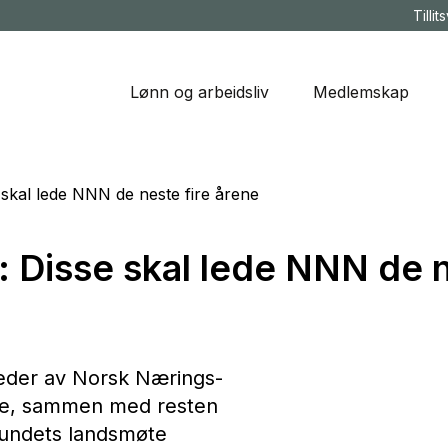
Tillit
Lønn og arbeidsliv
Medlemskap
e skal lede NNN de neste fire årene
: Disse skal lede NNN de 
leder av Norsk Nærings-
le, sammen med resten
rbundets landsmøte