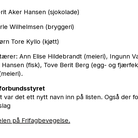
rit Aker Hansen (sjokolade)
arle Wilhelmsen (bryggeri)
ørn Tore Kyllo (kjøtt)
ærer: Ann Elise Hildebrandt (meieri), Ingunn 
 Hansen (fisk), Tove Berit Berg (egg- og fjærfekj
meieri).
i forbundsstyret
t var det ett nytt navn inn på listen. Også der f
slag
elen på Frifagbevegelse.