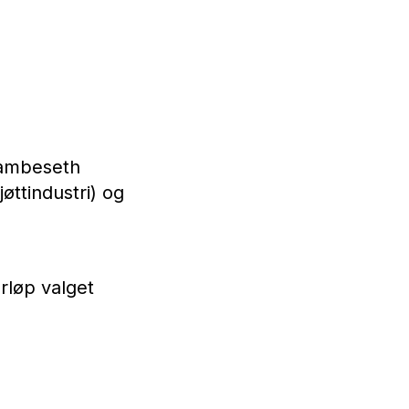
Vambeseth
øttindustri) og
orløp valget