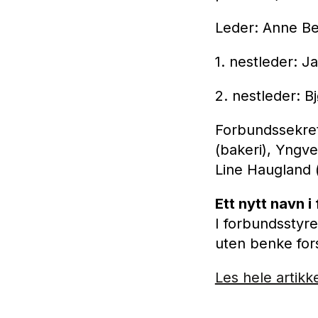
Leder: Anne Be
1. nestleder: J
2. nestleder: Bj
Forbundssekret
(bakeri), Yngve
Line Haugland (
Ett nytt navn 
I forbundsstyre
uten benke for
Les hele artikk