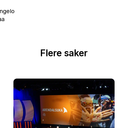
Angelo
aa
Flere saker