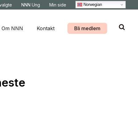
Norwegian
svalgte
NNN Ung
Min side
Om NNN
Kontakt
Bli medlem
neste