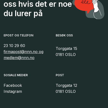
bedre økonomisk trygghet for titusenvis av
oss hvis det er noe
arbeidstakere. Når det blir
du lurer på
dyrere å basere tjenester på
deltidsstillinger og ekstravakter, får
arbeidsgiver sterke insentiver til å tilby hele
EPOST OG TELEFON
BESØK OSS
og faste stillinger. Det er noe LO har
kjempet for i flere tiår.
23 10 29 60
Torggata 15
firmapost@nnn.no og
0181 OSLO
medlem@nnn.no
SOSIALE MEDIER
POST
Facebook
Torggata 12
Instagram
0181 OSLO