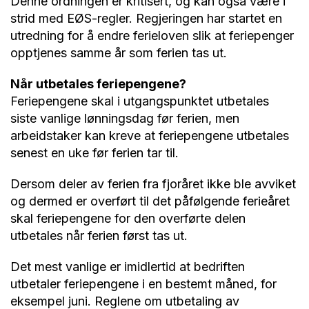
Denne ordningen er kritisert, og kan også være i
strid med EØS-regler. Regjeringen har startet en
utredning for å endre ferieloven slik at feriepenger
opptjenes samme år som ferien tas ut.
Når utbetales feriepengene?
Feriepengene skal i utgangspunktet utbetales
siste vanlige lønningsdag før ferien, men
arbeidstaker kan kreve at feriepengene utbetales
senest en uke før ferien tar til.
Dersom deler av ferien fra fjoråret ikke ble avviket
og dermed er overført til det påfølgende ferieåret
skal feriepengene for den overførte delen
utbetales når ferien først tas ut.
Det mest vanlige er imidlertid at bedriften
utbetaler feriepengene i en bestemt måned, for
eksempel juni. Reglene om utbetaling av