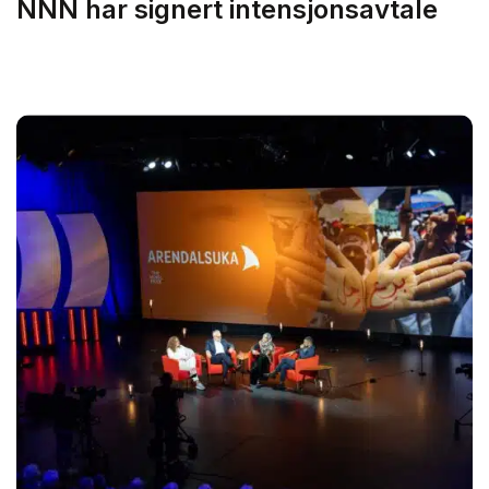
NNN har signert intensjonsavtale