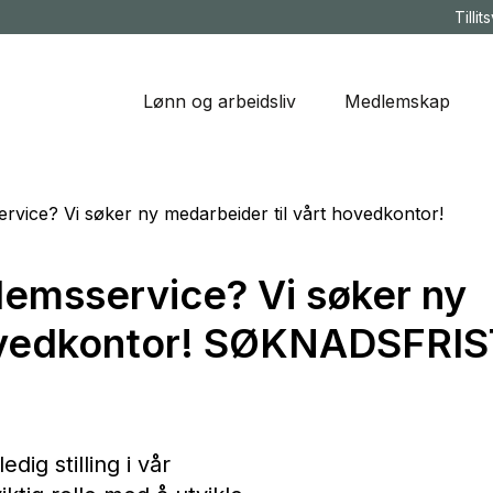
Tillit
Lønn og arbeidsliv
Medlemskap
rvice? Vi søker ny medarbeider til vårt hovedkontor!
lemsservice? Vi søker ny
hovedkontor! SØKNADSFRIS
dig stilling i vår