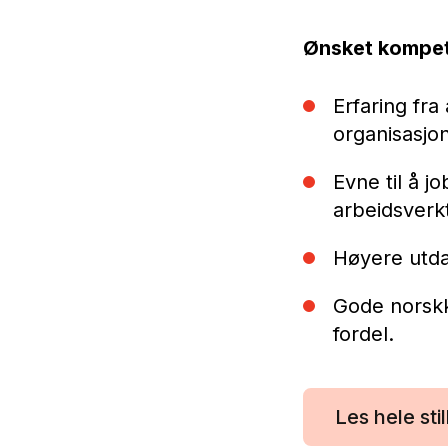
Ønsket kompe
Erfaring fr
organisasjo
Evne til å jo
arbeidsverk
Høyere utda
Gode norskk
fordel.
Les hele st