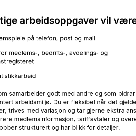
tige arbeidsoppgaver vil vær
emspleie på telefon, post og mail
or medlems-, bedrifts-, avdelings- og
tregisteret
atistikkarbeid
m samarbeider godt med andre og som bidrar ti
ntert arbeidsmiljø. Du er fleksibel når det gjeld
, trives med variasjon og tar gjerne ekstra ans
strere medlemsinformasjon, tariffavtaler og ove
obber strukturert og har blikk for detaljer.