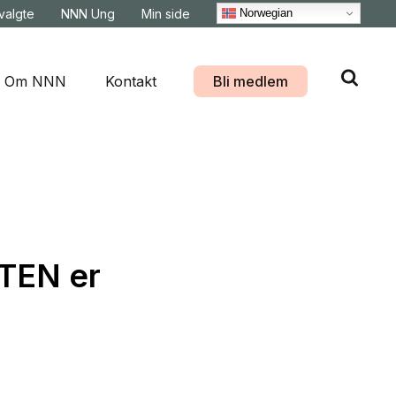
Norwegian
svalgte
NNN Ung
Min side
Om NNN
Kontakt
Bli medlem
TEN er