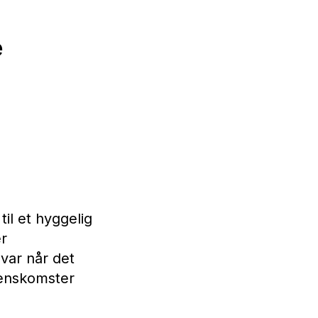
e
l et hyggelig
er
var når det
renskomster