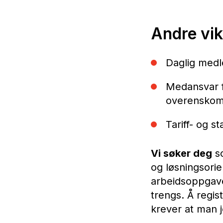
Andre vik
Daglig medl
Medansvar f
overenskoms
Tariff- og st
Vi søker deg
so
og løsningsorie
arbeidsoppgaver
trengs. Å regi
krever at man j