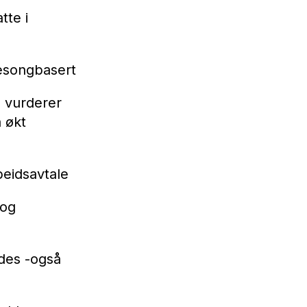
tte i
sesongbasert
p vurderer
 økt
rbeidsavtale
 og
ldes -også