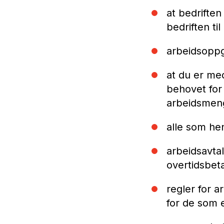
at bedriften
bedriften ti
arbeidsoppg
at du er me
behovet for
arbeidsmeng
alle som hen
arbeidsavta
overtidsbeta
regler for a
for de som e