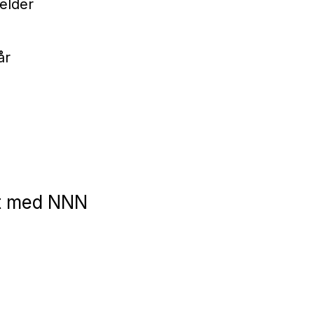
elder
år
kt med NNN