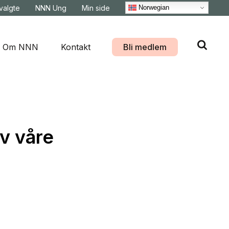
Norwegian
svalgte
NNN Ung
Min side
Om NNN
Kontakt
Bli medlem
av våre