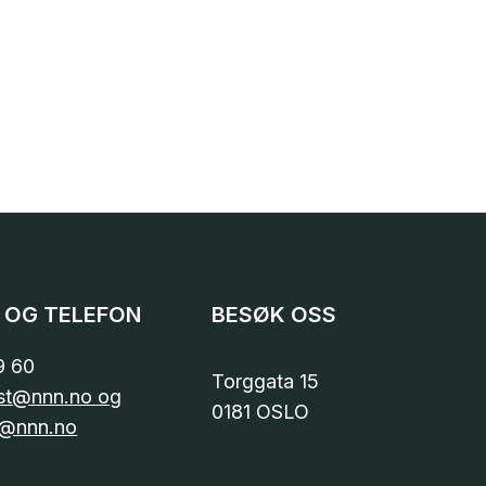
 OG TELEFON
BESØK OSS
9 60
Torggata 15
st@nnn.no og
0181 OSLO
@nnn.no