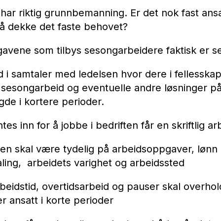
 har riktig grunnbemanning. Er det nok fast ansa
l å dekke det faste behovet?
avene som tilbys sesongarbeidere faktisk er 
d i samtaler med ledelsen hvor dere i fellesska
 sesongarbeid og eventuelle andre løsninger på
de i kortere perioder.
tes inn for å jobbe i bedriften får en skriftlig a
len skal være tydelig på arbeidsoppgaver, lønn
ling, arbeidets varighet og arbeidssted
rbeidstid, overtidsarbeid og pauser skal overho
r ansatt i korte perioder