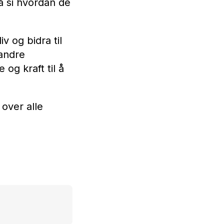
 å si hvordan de
v og bidra til
 andre
og kraft til å
 over alle