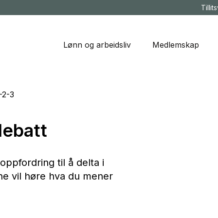
Tillit
Lønn og arbeidsliv
Medlemskap
-2-3
debatt
ppfordring til å delta i
ne vil høre hva du mener