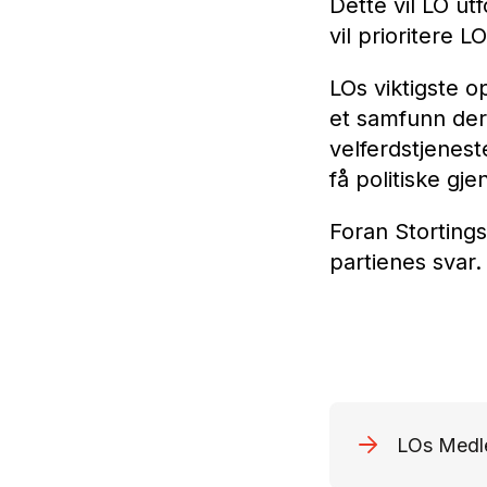
Dette vil LO utf
vil prioritere 
LOs viktigste op
et samfunn der 
velferdstjenest
få politiske gj
Foran Stortings
partienes svar.
LOs Medl