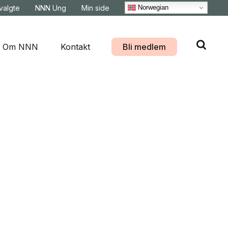
Norwegian
svalgte
NNN Ung
Min side
Om NNN
Kontakt
Bli medlem