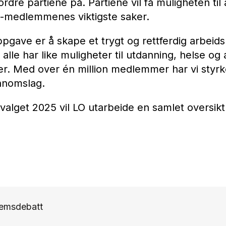
ordre partiene på. Partiene vil få muligheten til
LO-medlemmenes viktigste saker.
pgave er å skape et trygt og rettferdig arbeidsli
alle har like muligheter til utdanning, helse og
er. Med over én million medlemmer har vi styrke 
ennomslag.
valget 2025 vil LO utarbeide en samlet oversikt
emsdebatt