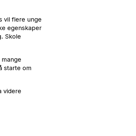
 vil flere unge
ilke egenskaper
g. Skole
et mange
 å starte om
a videre