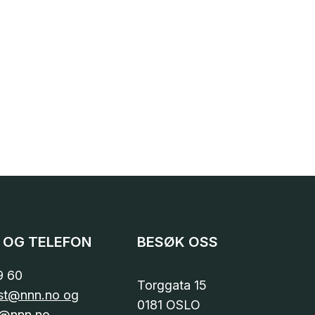
 OG TELEFON
BESØK OSS
9 60
Torggata 15
st@nnn.no og
0181 OSLO
@nnn.no