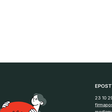
EPOST
23 10 2
firmapo
medlem