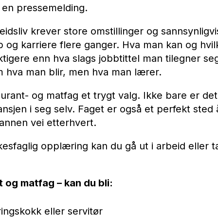
i en pressemelding.
idsliv krever store omstillinger og sannsynligvis
bb og karriere flere ganger. Hva man kan og hv
iktigere enn hva slags jobbtittel man tilegner se
m hva man blir, men hva man lærer.
urant- og matfag et trygt valg. Ikke bare er d
ansjen i seg selv. Faget er også et perfekt sted
annen vei etterhvert.
rkesfaglig opplæring kan du gå ut i arbeid eller t
 og matfag – kan du bli:
ngskokk eller servitør