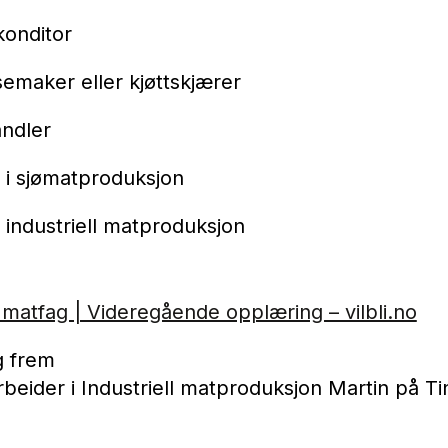
konditor
semaker eller kjøttskjærer
ndler
 i sjømatproduksjon
 industriell matproduksjon
 matfag | Videregående opplæring – vilbli.no
g frem
rbeider i Industriell matproduksjon Martin på T