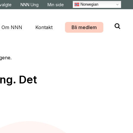
Norwegian
svalgte
NNN Ung
Min side
Om NNN
Kontakt
Bli medlem
gene.
ng. Det