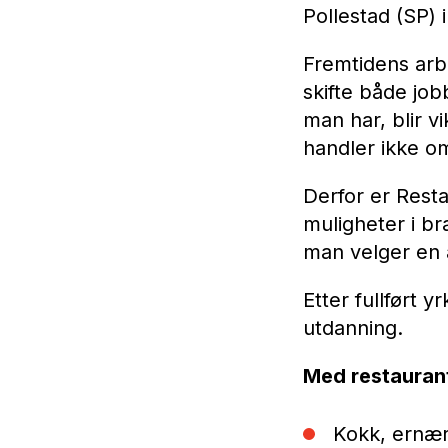
Pollestad (SP) 
Fremtidens arbe
skifte både jo
man har, blir v
handler ikke o
Derfor er Resta
muligheter i br
man velger en 
Etter fullført y
utdanning.
Med restaurant
Kokk, ernæri