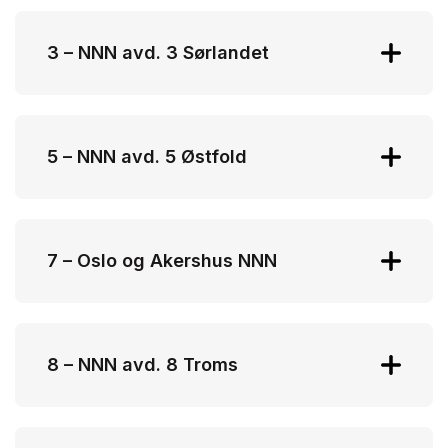
Roy Arne Rognlien
roy.arne.rognlien@mills.no
3 – NNN avd. 3 Sørlandet
Eva Roselind Nistad
post@nnnavd3.no
5 – NNN avd. 5 Østfold
Lill Tove Hansen
lill.tove.hansen@orkla@.no
7 – Oslo og Akershus NNN
Anita Andersen
leder@nnnoa.no
8 – NNN avd. 8 Troms
Tom Leo Knutsen
tom.leo.knutsen@nortura.no