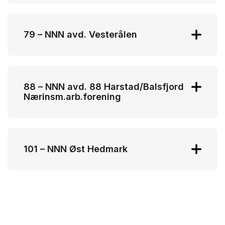
Kjell Nylund
kjell.nylund@tine.no
79 – NNN avd. Vesterålen
Kenneth Johansen
kenneth_melbu@hotmail.com
88 – NNN avd. 88 Harstad/Balsfjord
Nærinsm.arb.forening
Arne Raymond Kristensen
arneraymond@gmail.com
101 – NNN Øst Hedmark
Ann-Karin Engemoen
annkarin.engemoen@nortura.no