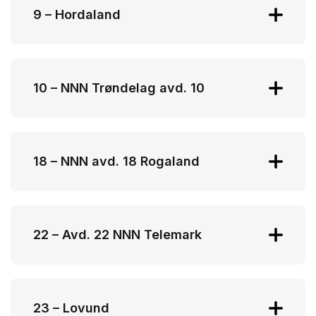
9 – Hordaland
Kenneth Bjørnestad
kenneth.nnnhordaland@gmail.com
10 – NNN Trøndelag avd. 10
Kjell Aune
kjell.aune@nnnavd10.no
18 – NNN avd. 18 Rogaland
Anne Beth Sagland
anne.beth.sagland@tine.no
22 – Avd. 22 NNN Telemark
Laila Stenstadvolden
nnn22.leder@outlook.com
23 – Lovund