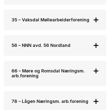
Kjell Sjursen
kjes@fatland.no
35 – Vaksdal Møllearbeiderforening
Jørgen Espelid
jorgen.espelid@felleskjopet.no
56 – NNN avd. 56 Nordland
Kamilla Bådsvik
kamilla.badsvik@gmail.com
66 – Møre og Romsdal Næringsm.
arb.forening
Hans Bjarne Tennøy
hans.bjarne.tennoy@tine.no
78 – Lågen Næringsm. arb.forening