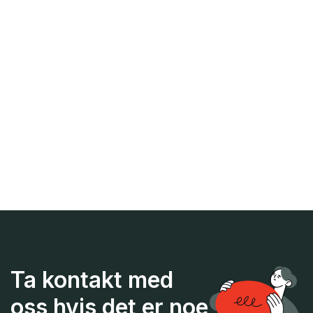
Cecilie Henriksen
ciccih_81@hotmail.com
Evelyn Hjelle
evelyn.wold@tine.no
Malin Hole Øwre
leder.nnn.658@outlook.com
Ta kontakt med
oss hvis det er noe