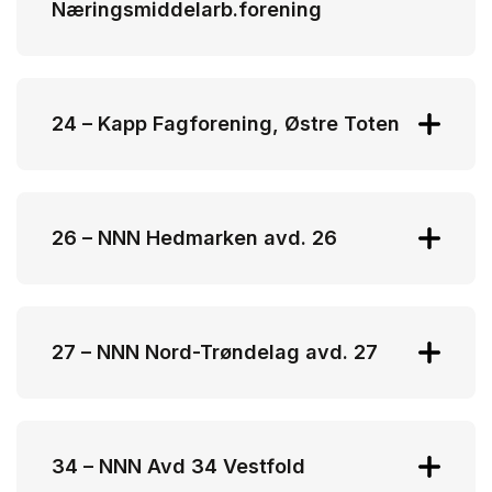
Næringsmiddelarb.forening
Martine Olsen
olsenpop@gmail.com
24 – Kapp Fagforening, Østre Toten
Jan Haugen
jan.haugen@felleskjopet.no
26 – NNN Hedmarken avd. 26
Trond Einar Pettersen
trond.einar.pettersen@tine.no
27 – NNN Nord-Trøndelag avd. 27
Ronny Aunan
ronny.aunan@nortura.no
34 – NNN Avd 34 Vestfold