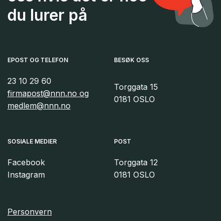
du lurer på
EPOST OG TELEFON
BESØK OSS
23 10 29 60
Torggata 15
firmapost@nnn.no og
0181 OSLO
medlem@nnn.no
SOSIALE MEDIER
POST
Facebook
Torggata 12
Instagram
0181 OSLO
Personvern