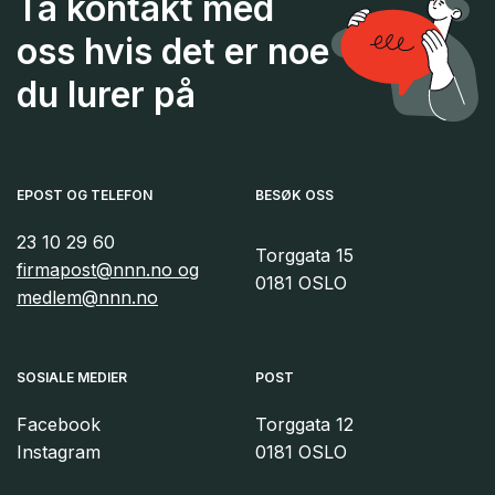
Ta kontakt med
oss hvis det er noe
du lurer på
EPOST OG TELEFON
BESØK OSS
23 10 29 60
Torggata 15
firmapost@nnn.no og
0181 OSLO
medlem@nnn.no
SOSIALE MEDIER
POST
Facebook
Torggata 12
Instagram
0181 OSLO