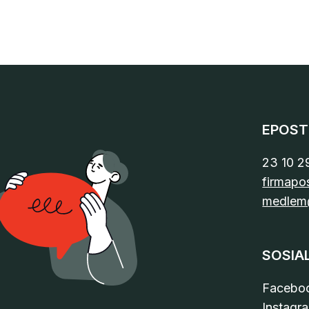
EPOST
23 10 2
firmapo
medlem
SOSIA
Facebo
Instagr