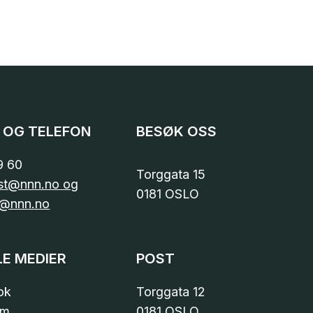
 OG TELEFON
BESØK OSS
9 60
Torggata 15
st@nnn.no og
0181 OSLO
@nnn.no
LE MEDIER
POST
ok
Torggata 12
am
0181 OSLO