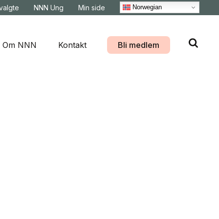
Norwegian
svalgte
NNN Ung
Min side
Om NNN
Kontakt
Bli medlem