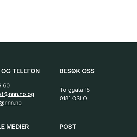
 OG TELEFON
BESØK OSS
9 60
Torggata 15
st@nnn.no og
0181 OSLO
@nnn.no
LE MEDIER
POST