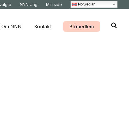
Norwegian
svalgte
NNN Ung
Min side
Om NNN
Kontakt
Bli medlem