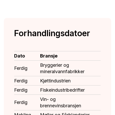
Forhandlingsdatoer
Dato
Bransje
Bryggerier og
Ferdig
mineralvannfabrikker
Ferdig
Kjøttindustrien
Ferdig
Fiskeindustribedrifter
Vin- og
Ferdig
brennevinsbransjen
Mekling
Møller og Fôrblanderier