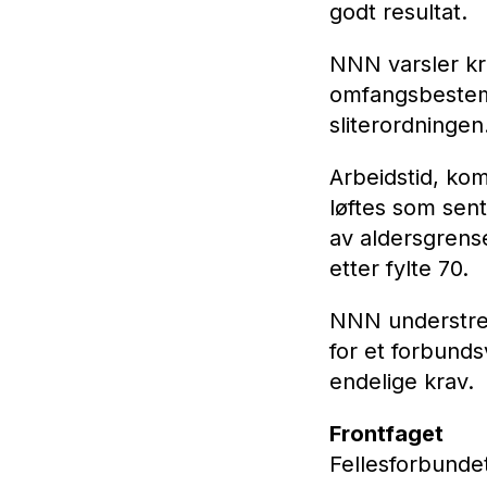
godt resultat.
NNN varsler kr
omfangsbestemm
sliterordningen
Arbeidstid, ko
løftes som sen
av aldersgrens
etter fylte 70.
NNN understreke
for et forbunds
endelige krav.
Frontfaget
Fellesforbundet