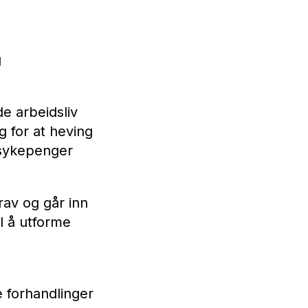
g
e arbeidsliv
 for at heving
 sykepenger
rav og går inn
il å utforme
e forhandlinger