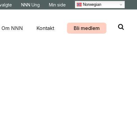
Norwegian
svalgte
NNN Ung
Min side
Om NNN
Kontakt
Bli medlem