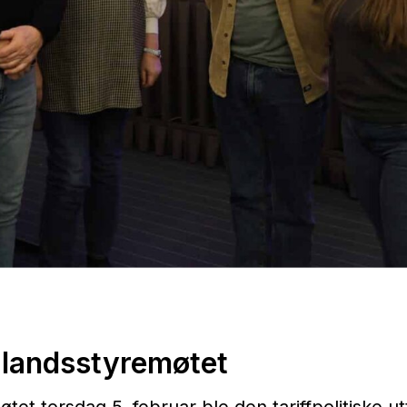
 landsstyremøtet
tet torsdag 5. februar ble den tariffpolitiske ut