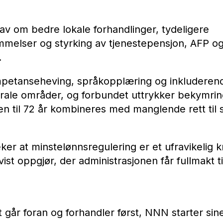
av om bedre lokale forhandlinger, tydeligere
elser og styrking av tjenestepensjon, AFP o
.
mpetanseheving, språkopplæring og inkluderend
trale områder, og forbundet uttrykker bekymring
en til 72 år kombineres med manglende rett til
r at minstelønnsregulering er et ufravikelig k
vist oppgjør, der administrasjonen får fullmakt t
 går foran og forhandler først, NNN starter sin