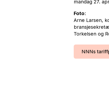
mandag 27. apri
Foto
:
Arne Larsen, ko
bransjesekretær
Torkelsen og R
NNNs tariffp