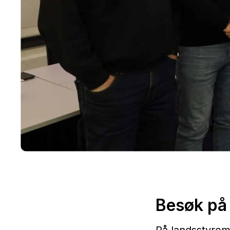
Besøk på
På landsstyremø