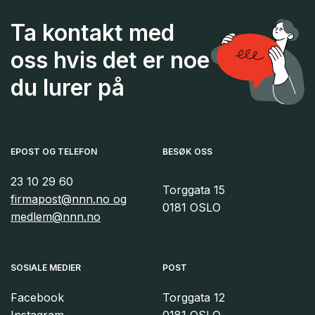
Ta kontakt med
oss hvis det er noe
du lurer på
EPOST OG TELEFON
BESØK OSS
23 10 29 60
Torggata 15
firmapost@nnn.no og
0181 OSLO
medlem@nnn.no
SOSIALE MEDIER
POST
Facebook
Torggata 12
Instagram
0181 OSLO