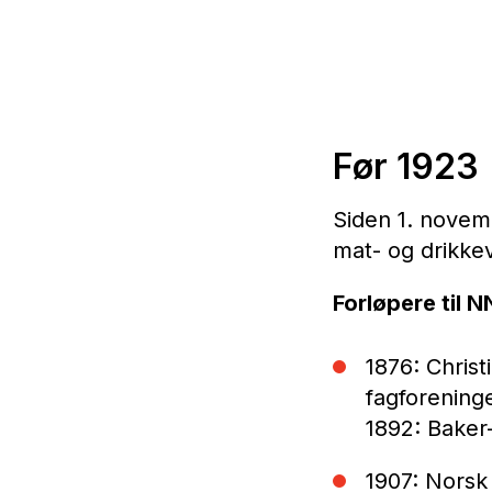
Før 1923
Siden 1. novem
mat- og drikkev
Forløpere til N
1876: Christ
fagforening
1892: Baker-
1907: Norsk 