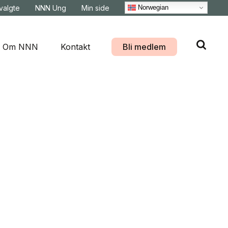
Norwegian
svalgte
NNN Ung
Min side
Om NNN
Kontakt
Bli medlem