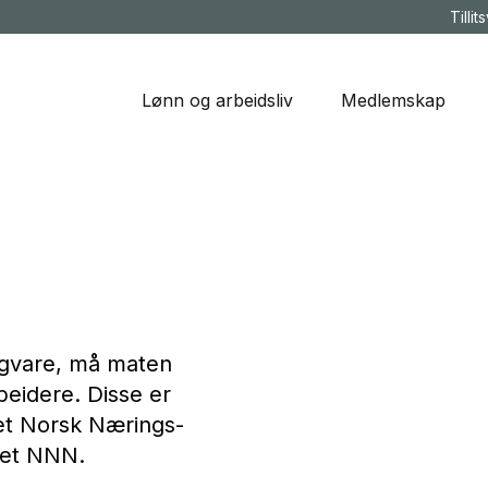
Tillit
Lønn og arbeidsliv
Medlemskap
gligvare, må maten
eidere. Disse er
et Norsk Nærings-
tet NNN.