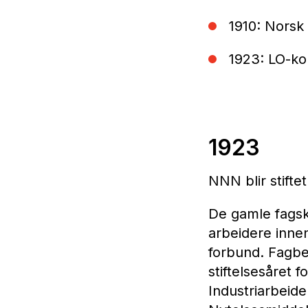
1910: Norsk 
1923: LO-ko
1923
NNN blir stifte
De gamle fagski
arbeidere inne
forbund. Fagbe
stiftelsesåret 
Industriarbeid