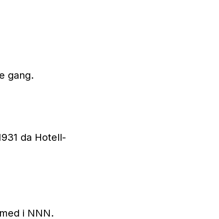
e gang.
1931 da Hotell-
 med i NNN.