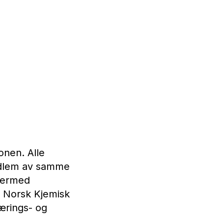
onen. Alle
edlem av samme
 dermed
, Norsk Kjemisk
ærings- og