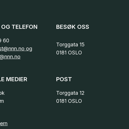
 OG TELEFON
BESØK OSS
9 60
Torggata 15
st@nnn.no og
0181 OSLO
@nnn.no
LE MEDIER
POST
ok
Torggata 12
am
0181 OSLO
ern