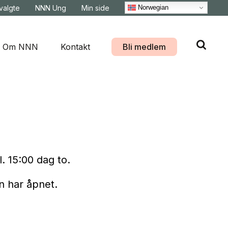
Norwegian
svalgte
NNN Ung
Min side
Om NNN
Kontakt
Bli medlem
l. 15:00 dag to.
 har åpnet.