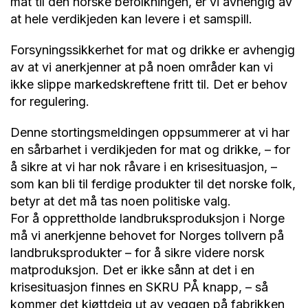
mat til den norske befolkningen, er vi avhengig av
at hele verdikjeden kan levere i et samspill.
Forsyningssikkerhet for mat og drikke er avhengig
av at vi anerkjenner at på noen områder kan vi
ikke slippe markedskreftene fritt til. Det er behov
for regulering.
Denne stortingsmeldingen oppsummerer at vi har
en sårbarhet i verdikjeden for mat og drikke, – for
å sikre at vi har nok råvare i en krisesituasjon, –
som kan bli til ferdige produkter til det norske folk,
betyr at det må tas noen politiske valg.
For å opprettholde landbruksproduksjon i Norge
må vi anerkjenne behovet for Norges tollvern på
landbruksprodukter – for å sikre videre norsk
matproduksjon. Det er ikke sånn at det i en
krisesituasjon finnes en SKRU PÅ knapp, – så
kommer det kjøttdeig ut av veggen på fabrikken