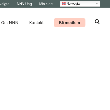
Norwegian
svalgte
NNN Ung
Min side
Om NNN
Kontakt
Bli medlem