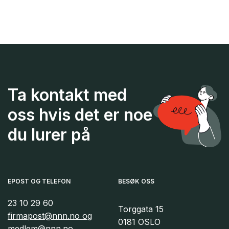
Ta kontakt med
oss hvis det er noe
du lurer på
EPOST OG TELEFON
BESØK OSS
23 10 29 60
Torggata 15
firmapost@nnn.no og
0181 OSLO
medlem@nnn.no