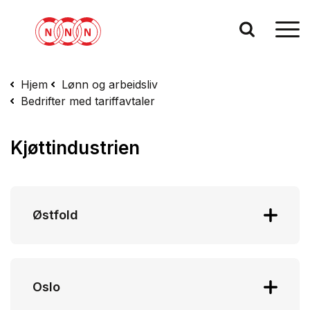
Hjem
Lønn og arbeidsliv
Bedrifter med tariffavtaler
Kjøttindustrien
Østfold
Avd
Oslo
5
Manstad Kjøtt AS, Manstad