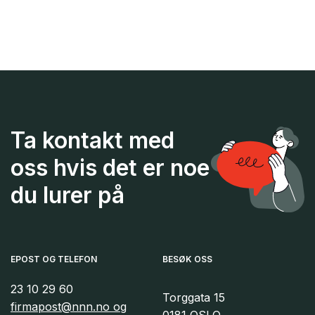
Sluttrapport – FREMtid for
kompetanse
Følgevaluering – FREMtid for
kompetanse
Ta kontakt med
Uten fagarbeider – ingen matnasjon
oss hvis det er noe
du lurer på
Sluttrapport Matindustrien 4.0
EPOST OG TELEFON
BESØK OSS
23 10 29 60
Torggata 15
firmapost@nnn.no og