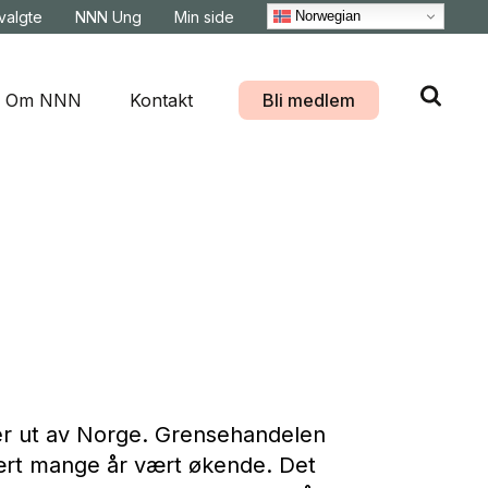
Norwegian
svalgte
NNN Ung
Min side
Om NNN
Kontakt
Bli medlem
er ut av Norge. Grensehandelen
ært mange år vært økende. Det