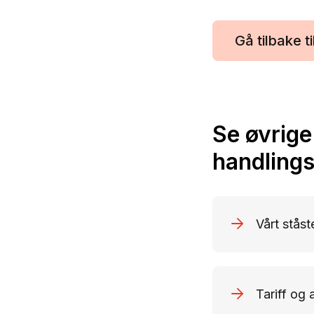
Gå tilbake t
Se øvrige
handling
Vårt ståst
Tariff og 