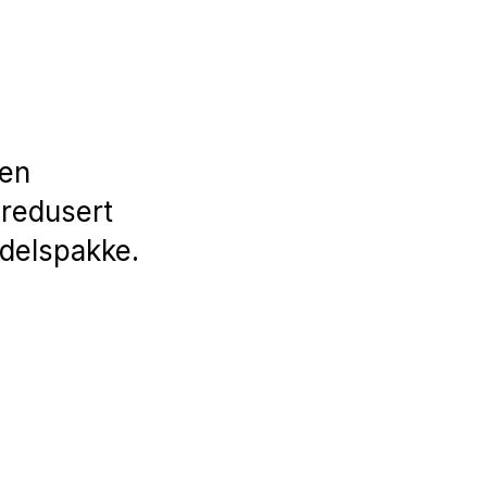
 en
 redusert
ndelspakke.