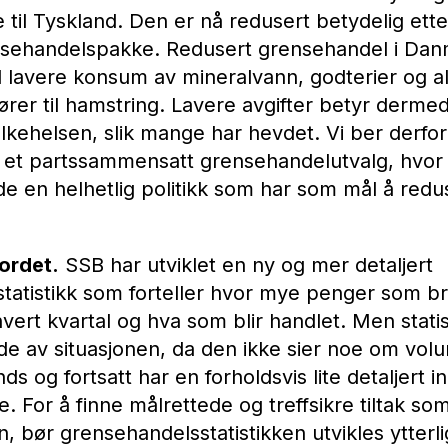
 til Tyskland. Den er nå redusert betydelig ett
sehandelspakke. Redusert grensehandel i Danm
 til lavere konsum av mineralvann, godterier og al
rer til hamstring. Lavere avgifter betyr dermed
lkehelsen, slik mange har hevdet. Vi ber derfor
 et partssammensatt grensehandelutvalg, hvo
de en helhetlig politikk som har som mål å redu
ordet.
SSB har utviklet en ny og mer detaljert
tatistikk som forteller hvor mye penger som b
ert kvartal og hva som blir handlet. Men statis
ilde av situasjonen, da den ikke sier noe om vo
s og fortsatt har en forholdsvis lite detaljert i
. For å finne målrettede og treffsikre tiltak s
 bør grensehandelsstatistikken utvikles ytterli