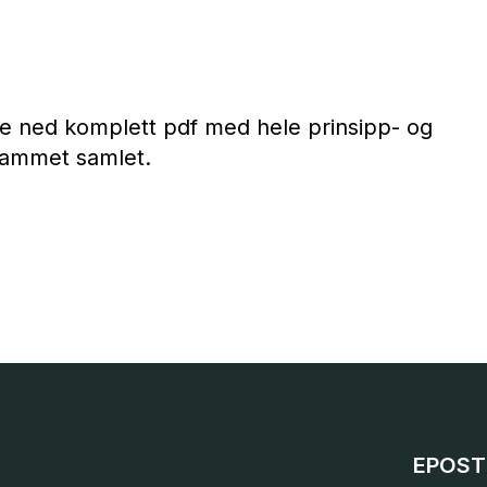
te ned komplett pdf med hele prinsipp- og
rammet samlet.
EPOST