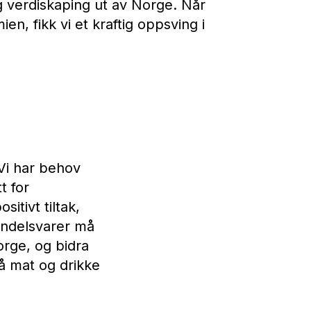
og verdiskaping ut av Norge. Når
n, fikk vi et kraftig oppsving i
i har behov
t for
itivt tiltak,
handelsvarer må
Norge, og bidra
på mat og drikke