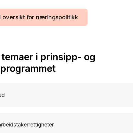
il oversikt for næringspolitikk
 temaer i prinsipp- og
sprogrammet
ed
arbeidstakerrettigheter