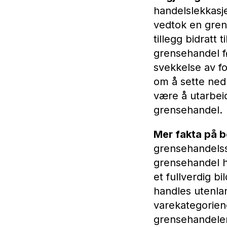
handelslekkasje
vedtok en gren
tillegg bidratt
grensehandel fø
svekkelse av fo
om å sette ned
være å utarbei
grensehandel.
Mer fakta på b
grensehandelss
grensehandel hv
et fullverdig b
handles utenland
varekategoriene
grensehandelen,