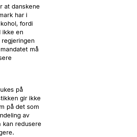
er at danskene
ark har i
kohol, fordi
 ikke en
 regjeringen
r mandatet må
sere
rukes på
tikken gir ikke
lum på det som
nndeling av
om kan redusere
gere.