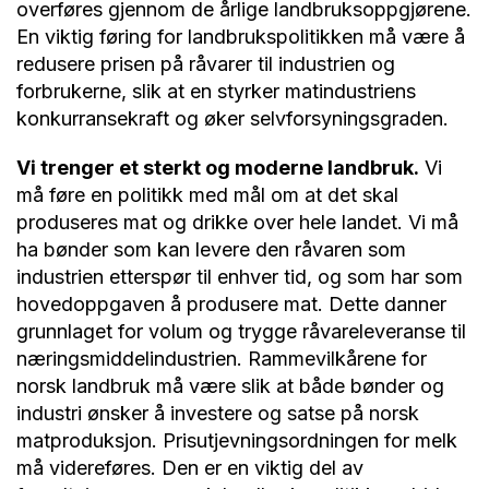
overføres gjennom de årlige landbruksoppgjørene.
En viktig føring for landbrukspolitikken må være å
redusere prisen på råvarer til industrien og
forbrukerne, slik at en styrker matindustriens
konkurransekraft og øker selvforsyningsgraden.
Vi trenger et sterkt og moderne landbruk.
Vi
må føre en politikk med mål om at det skal
produseres mat og drikke over hele landet. Vi må
ha bønder som kan levere den råvaren som
industrien etterspør til enhver tid, og som har som
hovedoppgaven å produsere mat. Dette danner
grunnlaget for volum og trygge råvareleveranse til
næringsmiddelindustrien. Rammevilkårene for
norsk landbruk må være slik at både bønder og
industri ønsker å investere og satse på norsk
matproduksjon. Prisutjevningsordningen for melk
må videreføres. Den er en viktig del av