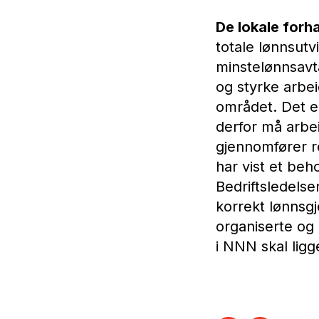
De lokale forh
totale lønnsutv
minstelønnsavta
og styrke arbei
området. Det er
derfor må arbe
gjennomfører ree
har vist et beh
Bedriftsledels
korrekt lønnsg
organiserte og 
i NNN skal ligg