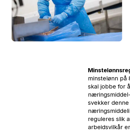
Minstelønnsreg
minstelønn på 
skal jobbe for 
næringsmiddel-i
svekker denne o
næringsmiddeli
reguleres slik 
arbeidsvilkår er