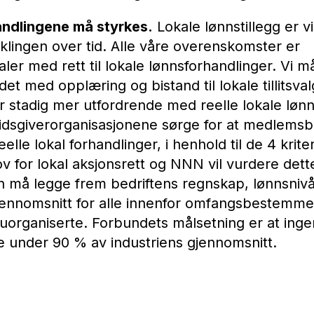
andlingene må styrkes.
Lokale lønnstillegg er vi
iklingen over tid. Alle våre overenskomster er
ler med rett til lokale lønnsforhandlinger. Vi m
det med opplæring og bistand til lokale tillitsva
 stadig mer utfordrende med reelle lokale lønn
idsgiverorganisasjonene sørge for at medlemsb
lle lokal forhandlinger, i henhold til de 4 kriter
ov for lokal aksjonsrett og NNN vil vurdere dett
en må legge frem bedriftens regnskap, lønnsniv
jennomsnitt for alle innenfor omfangsbestemme
uorganiserte. Forbundets målsetning er at inge
e under 90 % av industriens gjennomsnitt.