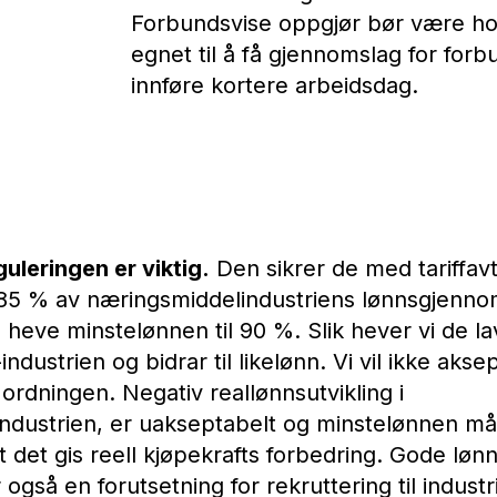
Forbundsvise oppgjør bør være ho
egnet til å få gjennomslag for forb
innføre kortere arbeidsdag.
uleringen er viktig.
Den sikrer de med tariffav
85 % av næringsmiddelindustriens lønnsgjenno
å heve minstelønnen til 90 %. Slik hever vi de la
ndustrien og bidrar til likelønn. Vi vil ikke ak
rdningen. Negativ reallønnsutvikling i
ndustrien, er uakseptabelt og minstelønnen må 
at det gis reell kjøpekrafts forbedring. Gode løn
 også en forutsetning for rekruttering til industr