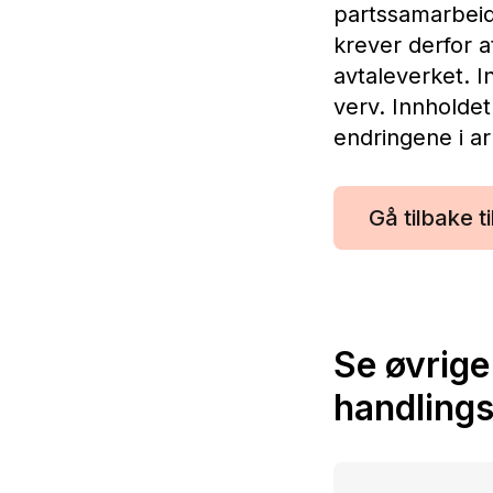
partssamarbeid 
krever derfor a
avtaleverket. I
verv. Innholdet 
endringene i ar
Gå tilbake t
Se øvrige
handling