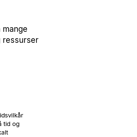
på mange
g ressurser
idsvilkår
 tid og
kalt