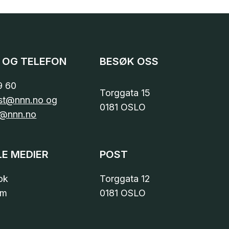
 OG TELEFON
BESØK OSS
9 60
Torggata 15
st@nnn.no og
0181 OSLO
@nnn.no
LE MEDIER
POST
ok
Torggata 12
am
0181 OSLO