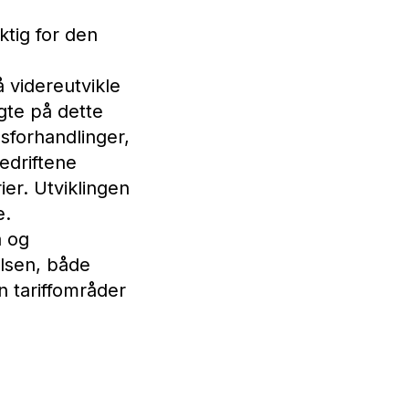
ktig for den
å videreutvikle
lgte på dette
sforhandlinger,
edriftene
ier. Utviklingen
e.
å og
lsen, både
n tariffområder