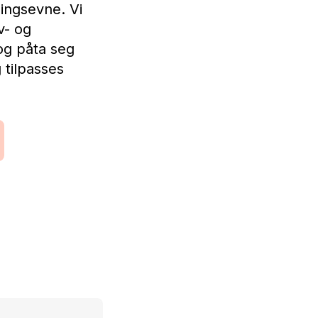
lingsevne. Vi
v- og
 og påta seg
 tilpasses