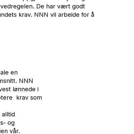
vedregelen. De har vært godt
undets krav. NNN vil arbeide for å
tale en
msnitt. NNN
vest lønnede i
septere krav som
alltid
ns- og
ien vår.