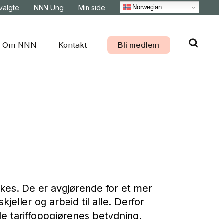
Norwegian
svalgte
NNN Ung
Min side
Om NNN
Kontakt
Bli medlem
rkes. De er avgjørende for et mer
jeller og arbeid til alle. Derfor
le tariffoppgjørenes betydning.