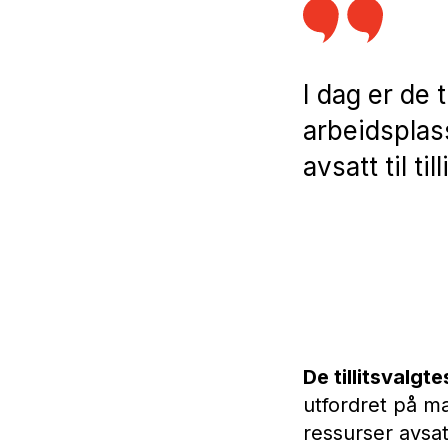
I dag er de 
arbeidsplas
avsatt til til
De tillitsvalgt
utfordret på ma
ressurser avsatt