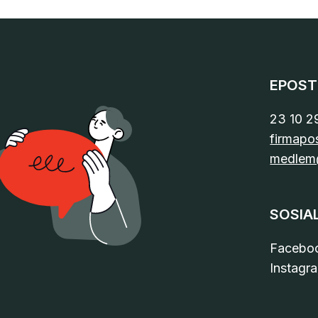
EPOST
23 10 2
firmapo
medlem
SOSIA
Facebo
Instagr