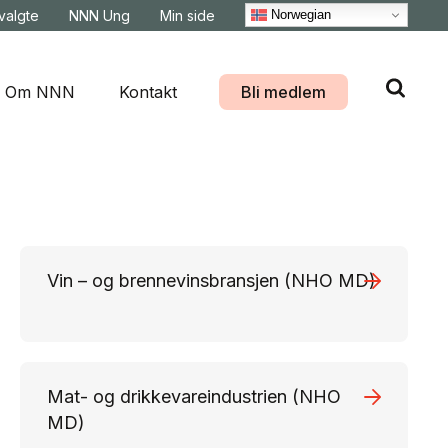
Norwegian
svalgte
NNN Ung
Min side
Om NNN
Kontakt
Bli medlem
Vin – og brennevinsbransjen (NHO MD)
Mat- og drikkevareindustrien (NHO
MD)